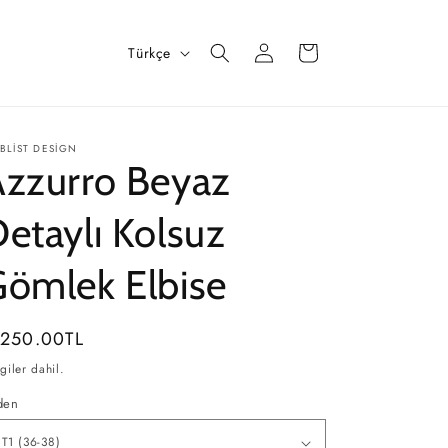
Oturum
D
Sepet
Türkçe
aç
i
l
BLIST DESIGN
Azzurro Beyaz
etaylı Kolsuz
ömlek Elbise
ormal
,250.00TL
yat
giler dahil.
den