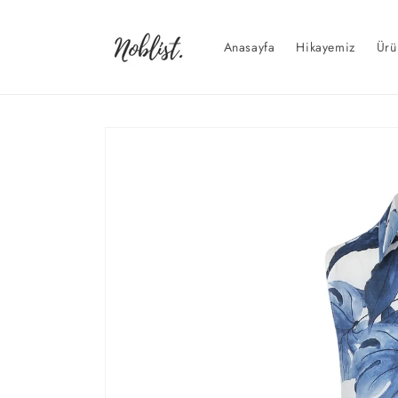
İçeriğe
atla
Anasayfa
Hikayemiz
Ürü
Ürün
bilgisine
atla