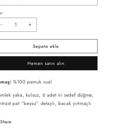
et
et
Azzurro
Azzurro
Beyaz
Beyaz
Detaylı
Detaylı
Sepete ekle
Kolsuz
Kolsuz
Gömlek
Gömlek
Elbise
Elbise
Hemen satın alın
için
için
adedi
adedi
azaltın
artırın
umaş:
%100 pamuk vual
mlek yaka, kolsuz, 6 adet iri sedef düğme,
ntrast pat “beyaz” detaylı, bacak yırtmaçlı
Share