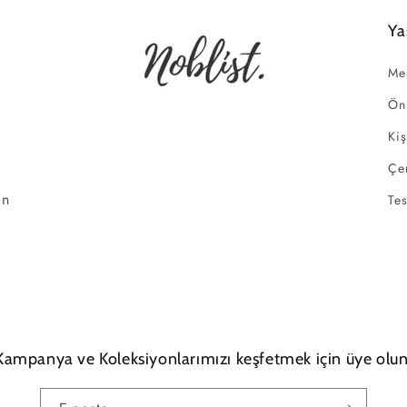
Ya
Mes
Ön
Kiş
Çer
ın
Tes
Kampanya ve Koleksiyonlarımızı keşfetmek için üye olun